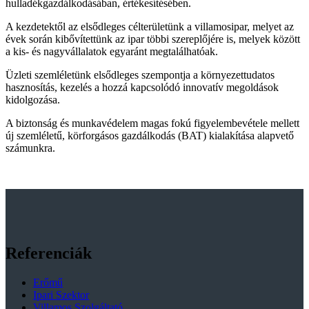
hulladékgazdálkodásában, értékesítésében.
A kezdetektől az elsődleges célterületünk a villamosipar, melyet az
évek során kibővítettünk az ipar többi szereplőjére is, melyek között
a kis- és nagyvállalatok egyaránt megtalálhatóak.
Üzleti szemléletünk elsődleges szempontja a környezettudatos
hasznosítás, kezelés a hozzá kapcsolódó innovatív megoldások
kidolgozása.
A biztonság és munkavédelem magas fokú figyelembevétele mellett
új szemléletű, körforgásos gazdálkodás (BAT) kialakítása alapvető
számunkra.
Referenciák
Erőmű
Ipari Szektor
Villamos Szolgáltató