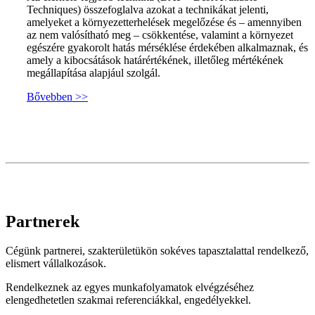
Techniques) összefoglalva azokat a technikákat jelenti,
amelyeket a környezetterhelések megelőzése és – amennyiben
az nem valósítható meg – csökkentése, valamint a környezet
egészére gyakorolt hatás mérséklése érdekében alkalmaznak, és
amely a kibocsátások határértékének, illetőleg mértékének
megállapítása alapjául szolgál.
Bővebben >>
Partnerek
Cégünk partnerei, szakterületükön sokéves tapasztalattal rendelkező,
elismert vállalkozások.
Rendelkeznek az egyes munkafolyamatok elvégzéséhez
elengedhetetlen szakmai referenciákkal, engedélyekkel.