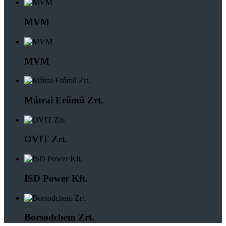
MVM
MVM
Mátrai Erőmű Zrt.
OVIT Zrt.
ISD Power Kft.
Borsodchem Zrt.