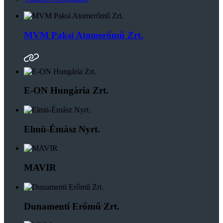
MVM Paksi Atomerőmű Zrt.
E-ON Hungária Zrt.
Elmü-Émász Nyrt.
MAVIR
Dunamenti Erőmű Zrt.