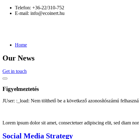
Telefon:
+36-22/310-752
E-mail:
info@ecoinert.hu
Home
Our News
Get in touch
Figyelmeztetés
JUser: :_load: Nem tölthető be a következő azonosítószámú felhaszná
Lorem ipsum dolor sit amet, consectetuer adipiscing elit, sed diam n
Social Media Strategy