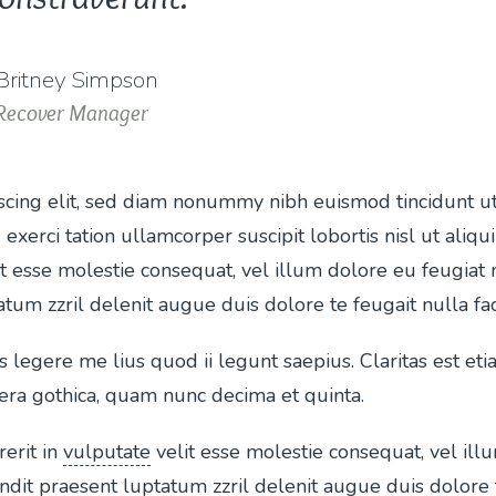
Britney Simpson
Recover Manager
iscing elit, sed diam nonummy nibh euismod tincidunt u
 exerci tation ullamcorper suscipit lobortis nisl ut a
it esse molestie consequat, vel illum dolore eu feugiat n
um zzril delenit augue duis dolore te feugait nulla faci
s legere me lius quod ii legunt saepius. Claritas est e
ra gothica, quam nunc decima et quinta.
erit in
vulputate
velit esse molestie consequat, vel illu
ndit praesent luptatum zzril delenit augue duis dolore 