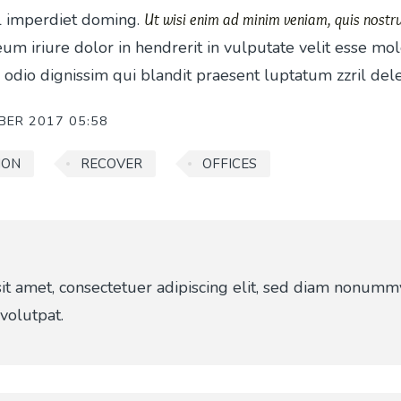
il imperdiet doming.
Ut wisi enim ad minim veniam, quis nostrud
m iriure dolor in hendrerit in vulputate velit esse mol
o odio dignissim qui blandit praesent luptatum zzril dele
BER 2017 05:58
ION
RECOVER
OFFICES
t amet, consectetuer adipiscing elit, sed diam nonummy
volutpat.