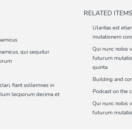
RELATED ITEM
Ularitas est eti
mutationem con
ynamicus
Qui nunc nobis v
namicus, qui sequitur
futurum mutati
torum
quinta
Building and con
ari, fiant sollemnes in
Podcast on the 
ium lecporum decima et
Qui nunc nobis v
futurum mutati