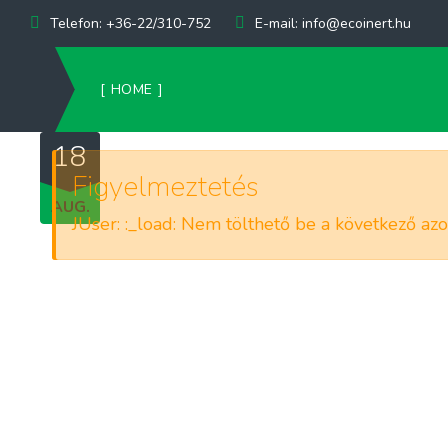
Telefon:
 +36-22/310-752
E-mail:
 info@ecoinert.hu
HOME
18
Figyelmeztetés
AUG.
JUser: :_load: Nem tölthető be a következő az