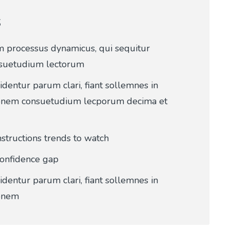
S
am processus dynamicus, qui sequitur
suetudium lectorum
identur parum clari, fiant sollemnes in
onem consuetudium lecporum decima et
structions trends to watch
confidence gap
identur parum clari, fiant sollemnes in
onem