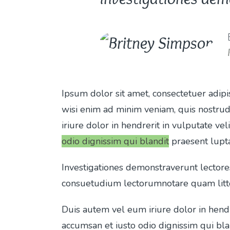
Ipsum dolor sit amet, consectetuer adip
wisi enim ad minim veniam, quis nostrud
iriure dolor in hendrerit in vulputate vel
odio dignissim qui blandit
praesent luptat
Investigationes demonstraverunt lectore
consuetudium lectorumnotare quam litte
Duis autem vel eum iriure dolor in hendr
accumsan et iusto odio dignissim qui bla