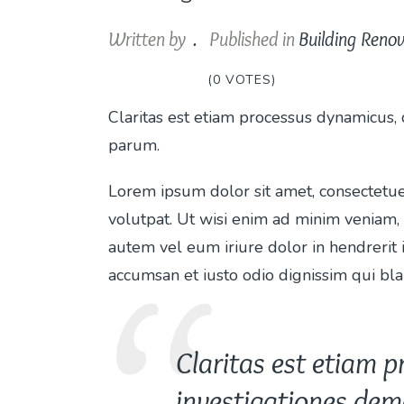
Written by
.
Published in
Building Reno
1
2
3
4
5
(0 VOTES)
Claritas est etiam processus dynamicus
parum.
Lorem ipsum dolor sit amet, consectetue
volutpat. Ut wisi enim ad minim veniam, 
autem vel eum iriure dolor in hendrerit 
accumsan et iusto odio dignissim qui blan
Claritas est etiam 
investigationes dem