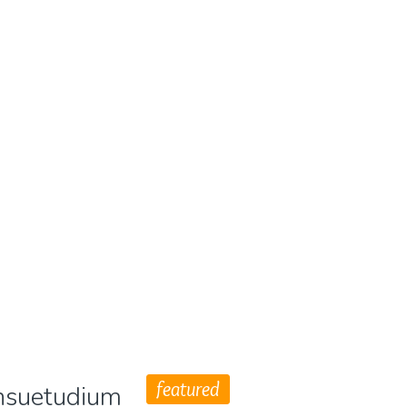
featured
consuetudium