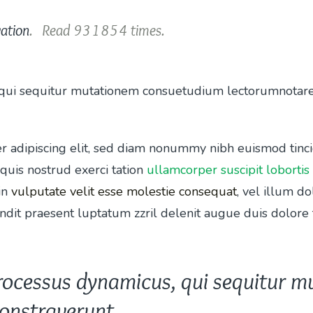
vation
.
Read
931854
times.
, qui sequitur mutationem consuetudium lectorumnotar
r adipiscing elit, sed diam nonummy nibh euismod tinc
quis nostrud exerci tation
ullamcorper suscipit lobortis
in
vulputate velit esse molestie consequat
, vel illum do
dit praesent luptatum zzril delenit augue duis dolore te 
processus dynamicus, qui sequitur
onstraverunt.