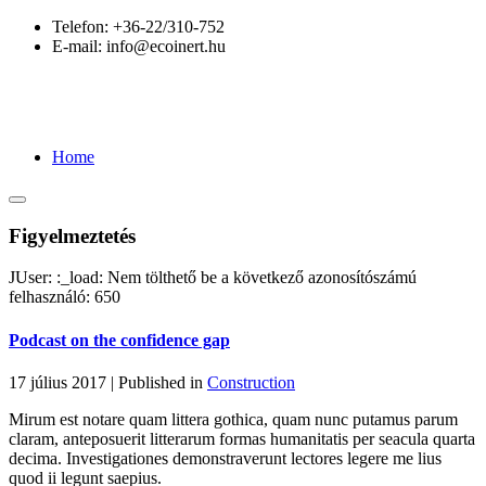
Telefon:
+36-22/310-752
E-mail:
info@ecoinert.hu
Home
Figyelmeztetés
JUser: :_load: Nem tölthető be a következő azonosítószámú
felhasználó: 650
Podcast on the confidence gap
17 július 2017 |
Published in
Construction
Mirum est notare quam littera gothica, quam nunc putamus parum
claram, anteposuerit litterarum formas humanitatis per seacula quarta
decima. Investigationes demonstraverunt lectores legere me lius
quod ii legunt saepius.