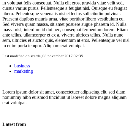
in volutpat felis consequat. Nulla elit eros, gravida vitae velit sed,
cursus varius purus. Pellentesque a feugiat nisl. Quisque eu feugiat
libero. Pellentesque venenatis nisi et lectus sollicitudin pulvinar.
Praesent dapibus mauris urna, vitae porttitor libero vestibulum eu.
Sed viverra quam massa, sit amet posuere augue pharetra id. Nulla
massa nisl, interdum id dui nec, consequat fermentum lorem. Etiam
ante tellus, ullamcorper et ex a, viverra ultrices tellus. Nulla nunc
sem, ultricies et auctor quis, elementum at eros. Pellentesque vel nisl
in enim porta tempor. Aliquam erat volutpat.
Last modified on
szerda, 08 november 2017 02:35
business
marketing
Lorem ipsum dolor sit amet, consectetuer adipiscing elit, sed diam
nonummy nibh euismod tincidunt ut laoreet dolore magna aliquam
erat volutpat.
Latest from