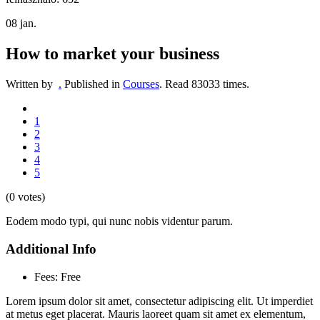
08
jan.
How to market your business
Written by
.
Published in
Courses
.
Read
83033
times.
1
2
3
4
5
(0 votes)
Eodem modo typi, qui nunc nobis videntur parum.
Additional Info
Fees:
Free
Lorem ipsum dolor sit amet, consectetur adipiscing elit. Ut imperdiet
at metus eget placerat. Mauris laoreet quam sit amet ex elementum,