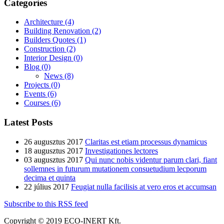
Categories
Architecture
(4)
Building Renovation
(2)
Builders Quotes
(1)
Construction
(2)
Interior Design
(0)
Blog
(0)
News
(8)
Projects
(0)
Events
(6)
Courses
(6)
Latest Posts
26 augusztus 2017
Claritas est etiam processus dynamicus
18 augusztus 2017
Investigationes lectores
03 augusztus 2017
Qui nunc nobis videntur parum clari, fiant
sollemnes in futurum mutationem consuetudium lecporum
decima et quinta
22 július 2017
Feugiat nulla facilisis at vero eros et accumsan
Subscribe to this RSS feed
Copyright © 2019 ECO-INERT Kft.