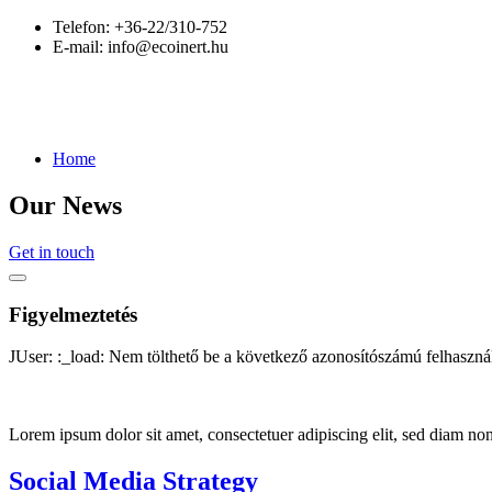
Telefon:
+36-22/310-752
E-mail:
info@ecoinert.hu
Home
Our News
Get in touch
Figyelmeztetés
JUser: :_load: Nem tölthető be a következő azonosítószámú felhaszná
Lorem ipsum dolor sit amet, consectetuer adipiscing elit, sed diam n
Social Media Strategy